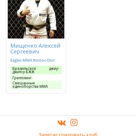
Мищенко Алексей
Сергеевич
Eagles MMA Rostov-Don
Бразильское джиу-
джитсу БЖЖ
Грепплинг
Смешанные
единоборства ММА
Зарегистрировать клуб