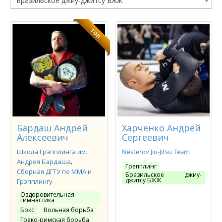
Бразильское джиу-джитсу БЖЖ
ТОП
Бардаш Андрей
Харченко Андрей
Алексеевич
Сергеевич
Школа Грэпплинга им.
Nesterov Jiu-Jitsu Team
Андрея Бардаша
Грепплинг
Сборная ДГТУ по ММА и
Бразильское джиу-
джитсу БЖЖ
Грэпплингу
Оздоровительная
гимнастика
Бокс
Вольная борьба
Греко-римская борьба