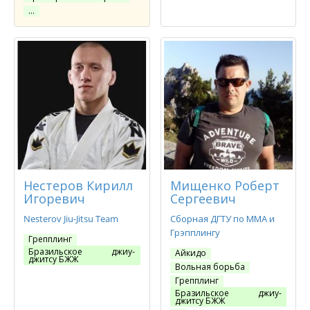
…
Нестеров Кирилл
Мищенко Роберт
Игоревич
Сергеевич
Nesterov Jiu-Jitsu Team
Сборная ДГТУ по ММА и
Грэпплингу
Грепплинг
Бразильское джиу-
Айкидо
джитсу БЖЖ
Вольная борьба
Грепплинг
Бразильское джиу-
джитсу БЖЖ