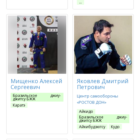
…
Мищенко Алексей
Яковлев Дмитрий
Сергеевич
Петрович
Бразильское джиу-
Центр самообороны
джитсу БЖЖ
«РОСТОВ ДОН»
Каратэ
Айкидо
Бразильское джиу-
джитсу БЖЖ
Айкибудзютсу
Кудо