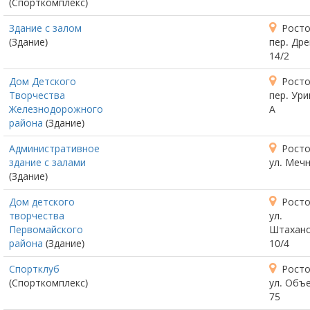
(Спорткомплекс)
Здание с залом
Росто
(Здание)
пер. Дре
14/2
Дом Детского
Росто
Творчества
пер. Ури
Железнодорожного
А
района
(Здание)
Административное
Росто
здание с залами
ул. Мечн
(Здание)
Дом детского
Росто
творчества
ул.
Первомайского
Штахано
района
(Здание)
10/4
Спортклуб
Росто
(Спорткомплекс)
ул. Объ
75