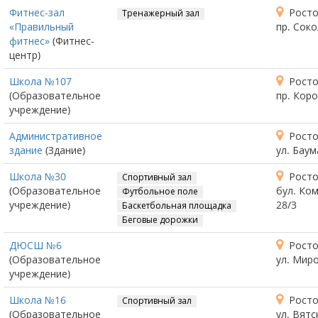
Фитнес-зал
Росто
Тренажерный зал
«Правильный
пр. Соко
фитнес»
(Фитнес-
центр)
Школа №107
Росто
(Образовательное
пр. Коро
учреждение)
Административное
Росто
здание
(Здание)
ул. Баум
Школа №30
Росто
Спортивный зал
(Образовательное
бул. Ко
Футбольное поле
учреждение)
28/3
Баскетбольная площадка
Беговые дорожки
ДЮСШ №6
Росто
(Образовательное
ул. Миро
учреждение)
Школа №16
Росто
Спортивный зал
(Образовательное
ул. Вятс