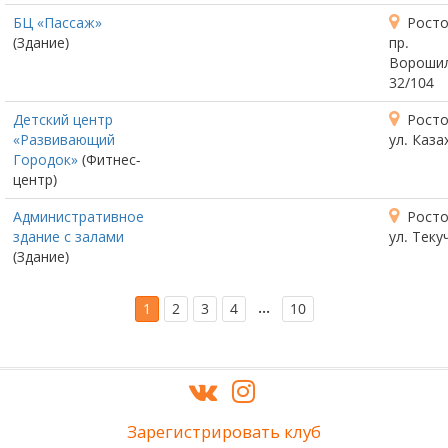
БЦ «Пассаж»
Росто
(Здание)
пр.
Ворошил
32/104
Детский центр
Росто
«Развивающий
ул. Каза
Городок»
(Фитнес-
центр)
Административное
Росто
здание с залами
ул. Теку
(Здание)
…
1
2
3
4
10
Зарегистрировать клуб