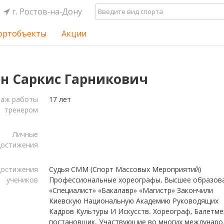
г. Ростов-на-Дону
ортобъекты
Акции
н Саркис Гарникович
таж работы
17 лет
тренером
Личные
достижения
остижения
Судья СММ (Спорт Массовых Мероприятий)
учеников
Профессиональные хореографы, Высшее образов
«Специалист» «Бакалавр» «Магистр» Закончили
Киевскую Национальную Академию Руководящих
Кадров Культуры И Искусств. Хореограф, Балетме
постановщик. Участвующие во многих междунаро