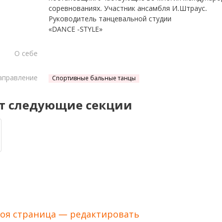
соревнованиях. Участник ансамбля И.Штраус.
Руководитель танцевальной студии
«DANCE -STYLE»
О себе
аправление
Спортивные бальные танцы
т следующие секции
оя страница — редактировать