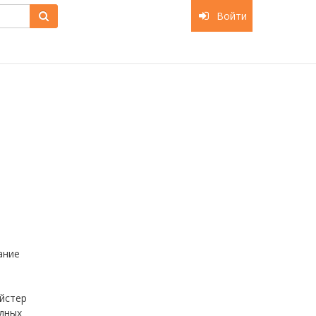
Войти
ание
йстер
дных