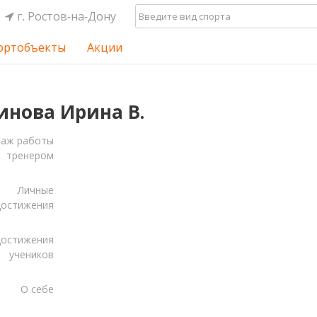
г. Ростов-на-Дону
ортобъекты
Акции
нова Ирина В.
таж работы
тренером
Личные
достижения
остижения
учеников
О себе