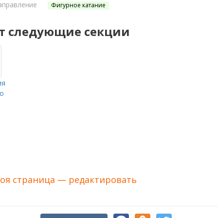
аправление
Фигурное катание
т следующие секции
ия
о
-
оя страница — редактировать