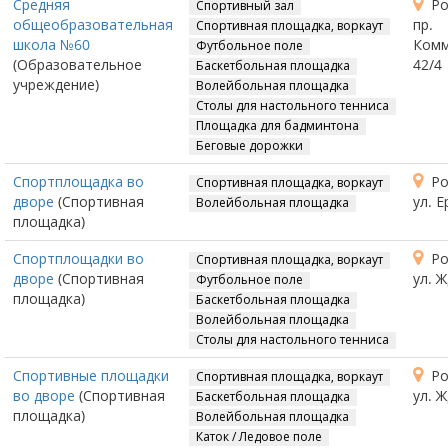
Средняя
Ро
Спортивный зал
общеобразовательная
пр.
Спортивная площадка, воркаут
школа №60
Комм
Футбольное поле
(Образовательное
42/4
Баскетбольная площадка
учреждение)
Волейбольная площадка
Столы для настольного тенниса
Площадка для бадминтона
Беговые дорожки
Спортплощадка во
Ро
Спортивная площадка, воркаут
дворе
(Спортивная
ул. Е
Волейбольная площадка
площадка)
Спортплощадки во
Ро
Спортивная площадка, воркаут
дворе
(Спортивная
ул. 
Футбольное поле
площадка)
Баскетбольная площадка
Волейбольная площадка
Столы для настольного тенниса
Спортивные площадки
Ро
Спортивная площадка, воркаут
во дворе
(Спортивная
ул. 
Баскетбольная площадка
площадка)
Волейбольная площадка
Каток / Ледовое поле