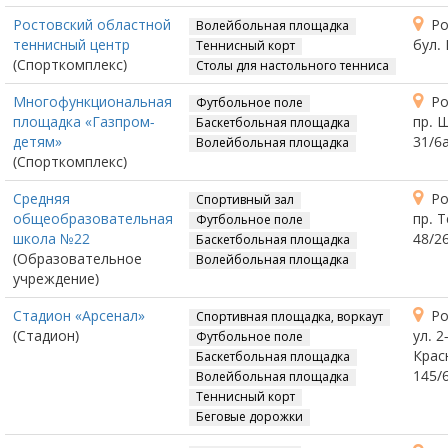
Ростовский областной
Ро
Волейбольная площадка
теннисный центр
бул.
Теннисный корт
(Спорткомплекс)
Столы для настольного тенниса
Многофункциональная
Ро
Футбольное поле
площадка «Газпром-
пр. 
Баскетбольная площадка
детям»
31/6
Волейбольная площадка
(Спорткомплекс)
Средняя
Ро
Спортивный зал
общеобразовательная
пр. 
Футбольное поле
школа №22
48/2
Баскетбольная площадка
(Образовательное
Волейбольная площадка
учреждение)
Стадион «Арсенал»
Ро
Спортивная площадка, воркаут
(Стадион)
ул. 2
Футбольное поле
Крас
Баскетбольная площадка
145/
Волейбольная площадка
Теннисный корт
Беговые дорожки