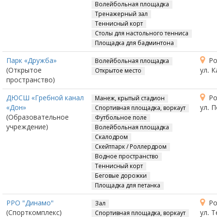
Волейбольная площадка
Тренажерный зал
Теннисный корт
Столы для настольного тенниса
Площадка для бадминтона
Парк «Дружба»
Ро
Волейбольная площадка
(Открытое
ул. К
Открытое место
пространство)
ДЮСШ «Гребной канал
Ро
Манеж, крытый стадион
«Дон»
ул. 
Спортивная площадка, воркаут
(Образовательное
Футбольное поле
учреждение)
Волейбольная площадка
Скалодром
Скейтпарк / Роллердром
Водное пространство
Теннисный корт
Беговые дорожки
Площадка для петанка
РРО "Динамо"
Ро
Зал
(Спорткомплекс)
ул. Т
Спортивная площадка, воркаут