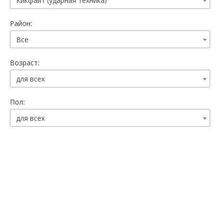
Кикфайт (ударная техника)
Район:
Все
Возраст:
для всех
Пол:
для всех