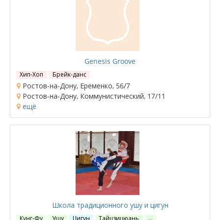
Genesis Groove
Хип-Хоп
Брейк-данс
Ростов-на-Дону, Еременко, 56/7
Ростов-на-Дону, Коммунистический, 17/11
ещё
Школа традиционного ушу и цигун
Кунг-Фу
Ушу
Цигун
Тайцзицюань
…