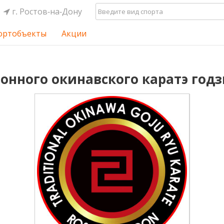
г. Ростов-на-Дону
ортобъекты
Акции
онного окинавского каратэ го