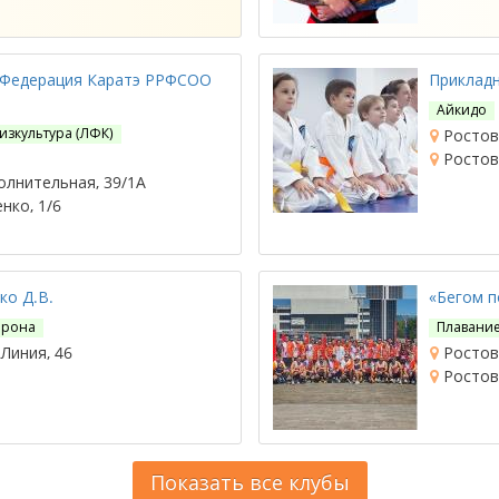
 Федерация Каратэ РРФСОО
Приклад
Айкидо
изкультура (ЛФК)
Ростов-
Ростов-
олнительная, 39/1А
нко, 1/6
ко Д.В.
«Бегом п
рона
Плавани
 Линия, 46
Ростов-
Ростов-
Показать все клубы