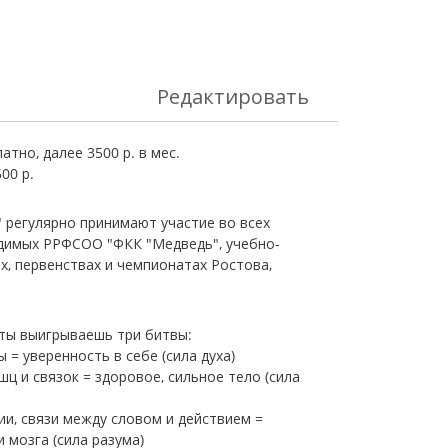
Редактировать
тно, далее 3500 р. в мес.
00 р.
 регулярно принимают участие во всех
димых РРФСОО "ФКК "Медведь", учебно-
, первенствах и чемпионатах Ростова,
 ты выигрываешь три битвы:
 = уверенность в себе (сила духа)
шц и связок = здоровое, сильное тело (сила
ии, связи между словом и действием =
 мозга (сила разума)