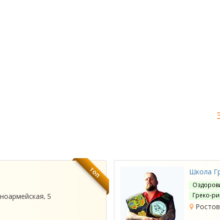
ТОП
Школа Гр
Оздорови
Греко-ри
сноармейская, 5
Ростов