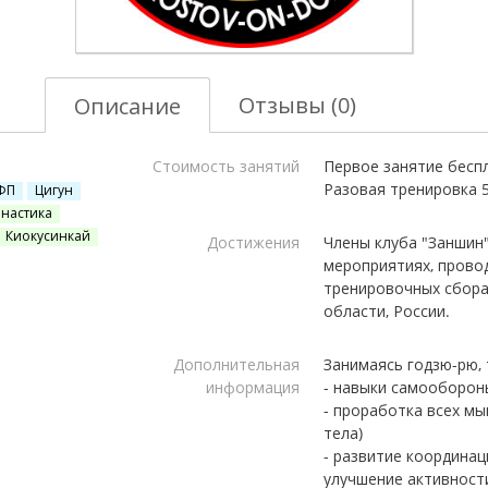
Отзывы (0)
Описание
Стоимость занятий
Первое занятие беспла
Разовая тренировка 5
ФП
Цигун
мнастика
Киокусинкай
Достижения
Члены клуба "Заншин"
мероприятиях, прово
тренировочных сборах
области, России.
Дополнительная
Занимаясь годзю-рю,
информация
- навыки самообороны
- проработка всех мы
тела)
- развитие координац
улучшение активности