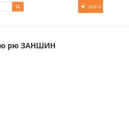
Войти
дзю рю ЗАНШИН