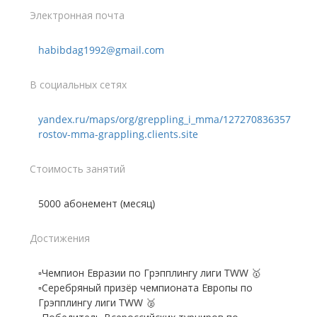
Электронная почта
habibdag1992@gmail.com
В социальных сетях
yandex.ru/maps/org/greppling_i_mma/127270836357
rostov-mma-grappling.clients.site
Стоимость занятий
5000 абонемент (месяц)
Достижения
▫️Чемпион Евразии по Грэпплингу лиги TWW 🥇
▫️Серебряный призёр чемпионата Европы по
Грэпплингу лиги TWW 🥈