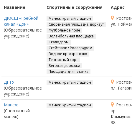
Название
Спортивные сооружения
Адрес
ДЮСШ «Гребной
Ростов-
Манеж, крытый стадион
канал «Дон»
ул. Пойме
Спортивная площадка, воркаут
(Образовательное
Футбольное поле
учреждение)
Волейбольная площадка
Скалодром
Скейтпарк / Роллердром
Водное пространство
Теннисный корт
Беговые дорожки
Площадка для петанка
ДГТУ
Ростов-
Манеж, крытый стадион
(Образовательное
пл. Гагари
учреждение)
Манеж
Ростов-
Манеж, крытый стадион
(Спортивный
пр.
манеж)
Коммунист
38