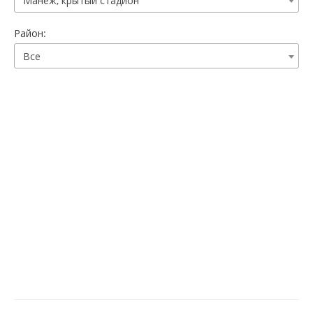
Манеж, крытый стадион
Район:
Все