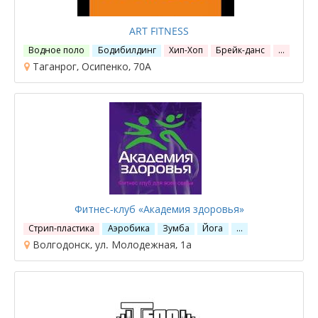
ART FITNESS
Водное поло
Бодибилдинг
Хип-Хоп
Брейк-данс
…
Таганрог, Осипенко, 70А
Фитнес-клуб «Академия здоровья»
Стрип-пластика
Аэробика
Зумба
Йога
…
Волгодонск, ул. Молодежная, 1а