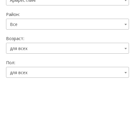
Армрестлинг
Район:
Все
Возраст:
для всех
Пол:
для всех