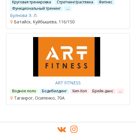
Круговая тренировка
Стретчинг/растяжка
Фитнес
Функциональный тренинг
…
Булнова Э. Л.
Батайск, Куйбышева, 116/150
ART FITNESS
Водное поло
Бодибилдинг
Хип-Хоп
Брейк-данс
…
Таганрог, Осипенко, 70А