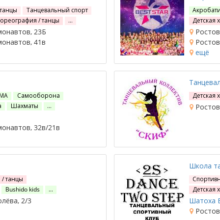
 танцы
Танцевальный спорт
Акробат
хореография / танцы
…
Детская 
монавтов, 23Б
Ростов-
монавтов, 41в
Ростов-
ещё
Танцева
ММА
Самооборона
Детская 
а
Шахматы
…
Ростов-
монавтов, 32в/21в
Школа та
 / танцы
Спортив
Bushido kids
…
Детская 
лёва, 2/3
Шатоха 
Ростов-