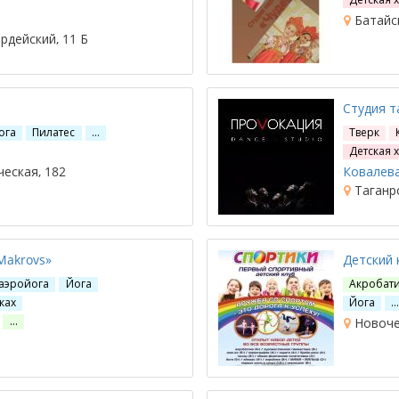
Батайск
рдейский, 11 Б
Студия 
ога
Пилатес
…
Тверк
Детская 
ческая, 182
Ковалева
Таганро
Makrovs»
Детский
 аэройога
Йога
Акробат
ках
Йога
…
Новочер