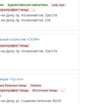
ика
Художественная гимнастика
Lady style
хореография / танцы
…
на-Дону, пр. Космонавтов, 32в/21в
на-Дону, пр. Космонавтов, 23Б
льный коллектив «СКИФ»
хореография / танцы
на-Дону, пр. Космонавтов, 32в/21в
нцев «Тустеп»
ные бальные танцы
Латина
хореография / танцы
Восточные танцы
…
В.
на-Дону, ул. Социалистическая, 80/29