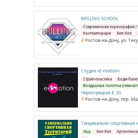
BRILLING SCHOOL
Современная хореография /
Контемпорари
Хип-Хоп
Ростов-на-Дону, ул. Теку
Студия «E-motion»
Стрип-пластика
Боди-бале
Воздушные полотна (гимнаст
Черногрицкая Е. Ю.
Ростов-на-Дону, пер. Ма
Танцевально-спортивная 
Ушу
Хип-Хоп
Аргентинск
…