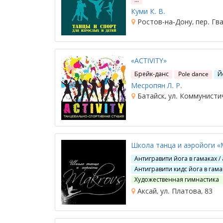
Куми К. В.
Ростов-на-Дону, пер. Гва
«ACTIVITY»
Брейк-данс
Pole dance
Й
Месропян Л. Р.
Батайск, ул. Коммунисти
Школа танца и аэройоги «
Антигравити йога в гамаках /
Антигравити кидс йога в гама
Художественная гимнастика
Аксай, ул. Платова, 83