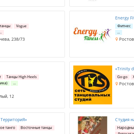
Energy F
 танцы
Vogue
Фитнес
…
…
чева, 238/73
Ростов-
«Trinity 
т
Танцы High Heels
Go-go
ика)
…
Ростов-
лый, 12
«ТерриториЯ»
Студия н
ое танго
Восточные танцы
Народны
Детская 