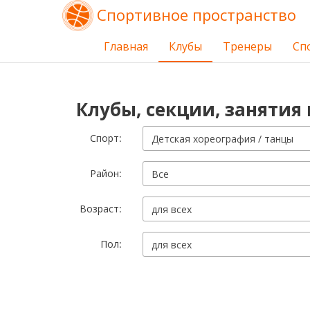
Спортивное пространство
Главная
Клубы
Тренеры
Сп
Клубы, секции, занятия 
Cпорт:
Детская хореография / танцы
Район:
Все
Возраст:
для всех
Пол:
для всех