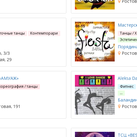
Ростов-
Мастерск
точные танцы
Контемпорари
Танцы / 
Эстетиче
Порядина
, 3/3
Ростов-
ая, 29
 «АМУАЖ»
Aleksa D
хореография / танцы
Фитнес
…
Баландин
товая, 191
Ростов-
ТСЦ «BES