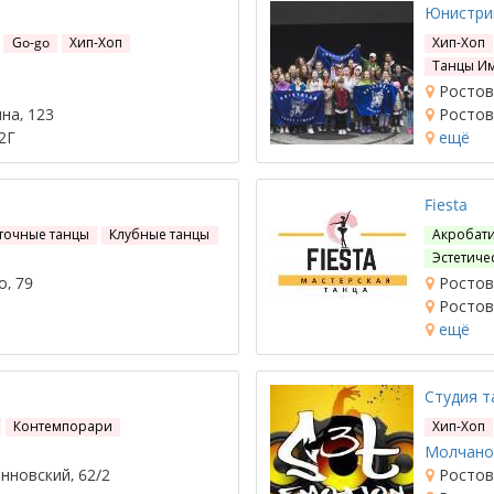
Юнистри
Go-go
Хип-Хоп
Хип-Хоп
Танцы И
Ростов-
на, 123
Ростов-
2Г
ещё
Fiesta
точные танцы
Клубные танцы
Акробат
Эстетиче
, 79
Ростов-
Ростов-
ещё
Студия т
Контемпорари
Хип-Хоп
Молчанов
нновский, 62/2
Ростов-