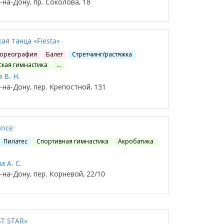
на-Дону, пр. Соколова, 18
ая танца «Fiesta»
Хореография
Балет
Стретчинг/растяжка
ская гимнастика
…
 В. Н.
на-Дону, пер. Крепостной, 131
ance
Пилатес
Спортивная гимнастика
Акробатика
а А. С.
на-Дону, пер. Корневой, 22/10
T STAR»