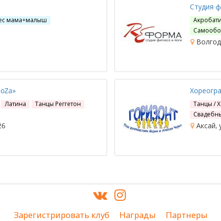
Студия ф
ес мама+малыш
Акробат
Самообо
Волгодо
KoZa»
Хореогра
Латина
Танцы Реггетон
Танцы / 
Свадебны
26
Аксай, 
Зарегистрировать клуб
Награды
Партнеры