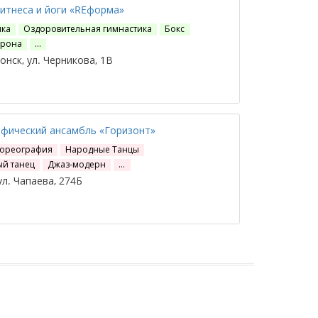
итнеса и йоги «REформа»
ика
Оздоровительная гимнастика
Бокс
рона
…
нск, ул. Черникова, 1В
фический ансамбль «Горизонт»
Хореография
Народные Танцы
й танец
Джаз-модерн
…
ул. Чапаева, 274Б