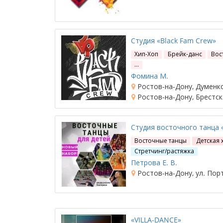
Студия «Black Fam Crew»
Хип-Хоп
Брейк-данс
Вос
…
Фомина М.
Ростов-на-Дону, Думенко
Ростов-на-Дону, Брестск
Студия восточного танца
Восточные танцы
Детская 
Стретчинг/растяжка
Петрова Е. В.
Ростов-на-Дону, ул. Пор
«VILLA-DANCE»