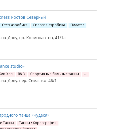
itness Ростов Северный
Степ-аэробика
Силовая аэробика
Пилатес
на-Дону, пр. Космонавтов, 41/1а
dance studio»
Хип-Хоп
R&B
Спортивные бальные танцы
…
на-Дону, пер. Семашко, 46/1
ародного танца «Чудеса»
е Танцы
Танцы / Хореография
хореография / танцы