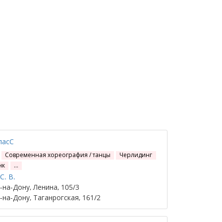
ласС
Современная хореография / танцы
Черлидинг
нк
…
С. В.
на-Дону, Ленина, 105/3
на-Дону, Таганрогская, 161/2