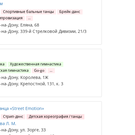
м
Спортивные бальные танцы
Брейк-данс
мпровизация
…
на-Дону, Еляна, 68
на-Дону, 339-й Стрелковой Дивизии, 21/3
ика
Художественная гимнастика
ская гимнастика
Go-go
…
на-Дону, Королева, 1Ж
на-Дону, Крепостной, 131, к. 3
анца «Street Emotion»
Стрип-дэнс
Детская хореография / танцы
а Л. М.
на-Дону, ул. Зорге, 33