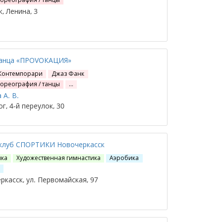
, Ленина, 3
танца «ПРОVОКАЦИЯ»
Контемпорари
Джаз Фанк
хореография / танцы
…
 А. В.
г, 4-й переулок, 30
 клуб СПОРТИКИ Новочеркасск
ика
Художественная гимнастика
Аэробика
…
касск, ул. Первомайская, 97