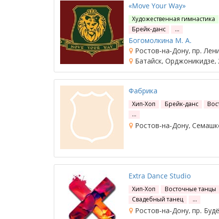
«Move Your Way»
Художественная гимнастика
Брейк-данс
…
Богомолкина М. А.
Ростов-на-Дону, пр. Лени
Батайск, Орджоникидзе, 
Фабрика
Хип-Хоп
Брейк-данс
Вос
…
Ростов-на-Дону, Семашко
Extra Dance Studio
Хип-Хоп
Восточные танцы
Свадебный танец
…
Ростов-на-Дону, пр. Будё