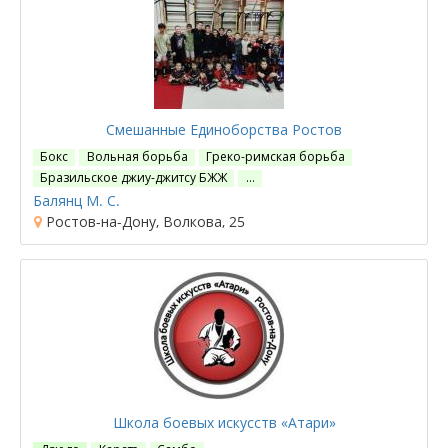
Смешанные Единоборства Ростов
Бокс
Вольная борьба
Греко-римская борьба
Бразильское джиу-джитсу БЖЖ
…
Балянц М. С.
Ростов-на-Дону, Волкова, 25
Школа боевых искусств «Атари»