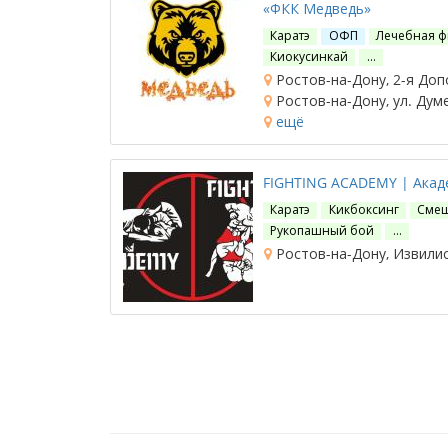
«ФКК Медведь»
Каратэ
ОФП
Лечебная ф
Киокусинкай
…
Ростов-на-Дону, 2-я Доп
Ростов-на-Дону, ул. Думе
ещё
FIGHTING ACADEMY | Акад
Каратэ
Кикбоксинг
Смеш
Рукопашный бой
…
Ростов-на-Дону, Извилис