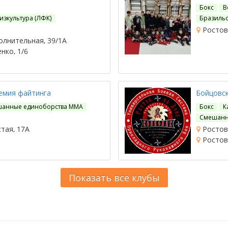
Бокс
В
изкультура (ЛФК)
Бразильс
Ростов-
олнительная, 39/1А
нко, 1/6
емия файтинга
Бойцовс
анные единоборства ММА
Бокс
К
Смешанн
тая, 17А
Ростов-
Ростов-
Показать все клубы