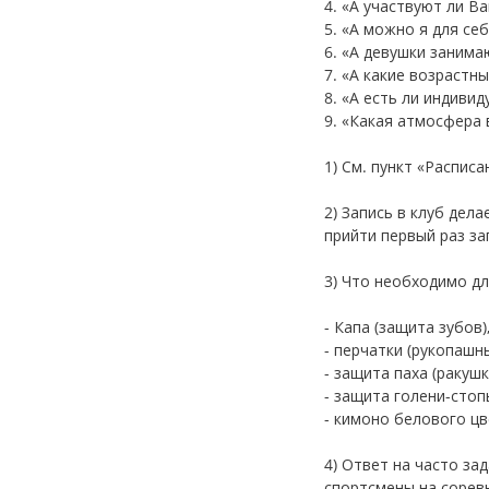
4. «А участвуют ли В
5. «А можно я для се
6. «А девушки занима
7. «А какие возрастн
8. «А есть ли индиви
9. «Какая атмосфера 
1) См. пункт «Распис
2) Запись в клуб дела
прийти первый раз за
3) Что необходимо дл
- Капа (защита зубов)
- перчатки (рукопашны
- защита паха (ракушк
- защита голени-стоп
- кимоно белового цв
4) Ответ на часто за
спортсмены на соревн