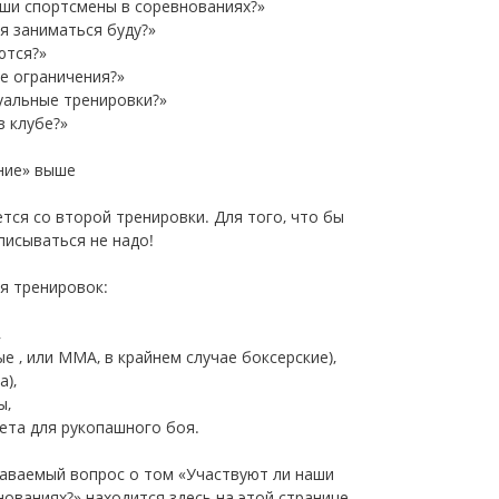
аши спортсмены в соревнованиях?»
бя заниматься буду?»
ются?»
ые ограничения?»
дуальные тренировки?»
в клубе?»
ание» выше
ется со второй тренировки. Для того, что бы
писываться не надо!
я тренировок:
,
е , или ММА, в крайнем случае боксерские),
а),
ы,
ета для рукопашного боя.
даваемый вопрос о том «Участвуют ли наши
ованиях?» находится здесь на этой странице