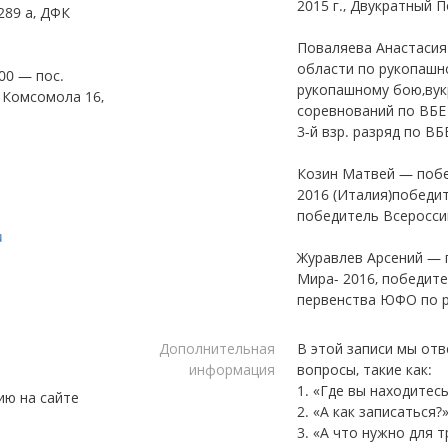
2015 г., Двукратный 
289 а, ДФК
Поваляева Анастасия
области по рукопашн
:00 — пос.
рукопашному бою,вук
 Комсомола 16,
соревнований по ВБЕ 
3-й взр. разряд по ВБ
Козин Матвей — поб
2016 (Италия)победи
победитель Всеросси
u
Журавлев Арсений — 
Мира- 2016, победите
первенства ЮФО по 
Дополнительная
В этой записи мы от
информация
вопросы, такие как:
1. «Где вы находитесь
ию на сайте
2. «А как записаться?
3. «А что нужно для 