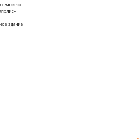
Артёмовец»
аполис»
ное здание