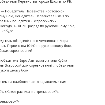
Победитель Первенства города Шахты по РБ,
 — Победитель Первенства Ростовской
ому бою, Победитель Первенства ЮФО по
ратный победитель Всероссийских
кобудо, 1-ый юн. разряд по рукопашному бою,
Е кобудо.
едитель объединённого чемпионата Мира
тель Первенства ЮФО по рукопашному бою,
йских соревнований
победитель Евро-Азитаского этапа Кубка
ль Всероссийских соревнований , победитель
рукопашному бою
ветим на наиболее часто задаваемые нам
?», «Какое расписание тренировок?»,
»
тренировок?»