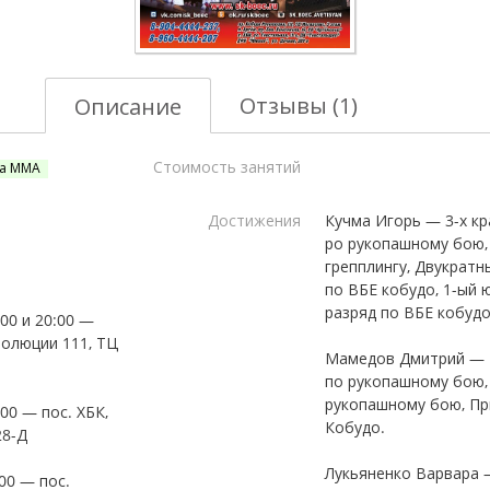
Отзывы (1)
Описание
Стоимость занятий
а ММА
Достижения
Кучма Игорь — 3-х к
ро рукопашному бою,
грепплингу, Двукрат
по ВБЕ кобудо, 1-ый 
разряд по ВБЕ кобудо
:00 и 20:00 —
волюции 111, ТЦ
Мамедов Дмитрий — 
по рукопашному бою
рукопашному бою, Пр
:00 — пос. ХБК,
Кобудо.
28-Д
Лукьяненко Варвара 
:00 — пос.