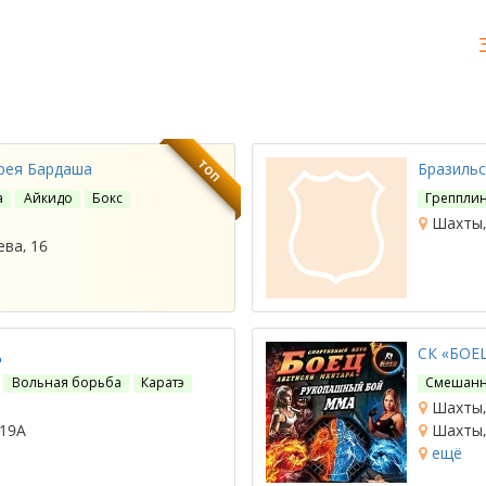
ТОП
дрея Бардаша
Бразильс
а
Айкидо
Бокс
Грепплин
Шахты,
ва, 16
ц
СК «БОЕ
Вольная борьба
Каратэ
Смешанн
Шахты, 
 19А
Шахты, 
ещё