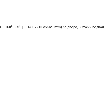
ОПАШНЫЙ БОЙ | ШАХТЫ
(тц арбат, вход со двора, 0 этаж ( подва