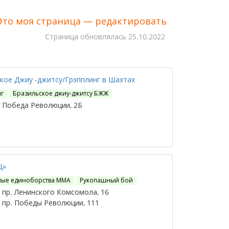
Это моя страница — редактировать
Cтраница обновлялась
25.10.2022
кое Джиу -джитсу/Грэпплинг в Шахтах
г
Бразильское джиу-джитсу БЖЖ
 Победа Революции, 2Б
Ц»
ые единоборства ММА
Рукопашный бой
пр. Ленинского Комсомола, 16
пр. Победы Революции, 111