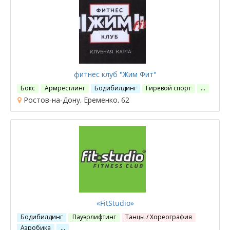
фитнес клуб "Жим Фит"
Бокс
Армрестлинг
Бодибилдинг
Гиревой спорт
…
Ростов-на-Дону, Еременко, 62
«FitStudio»
Бодибилдинг
Пауэрлифтинг
Танцы / Хореография
Аэробика
…